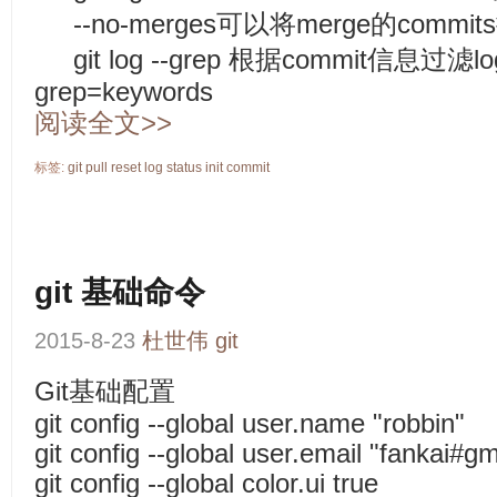
--no-merges可以将merge的commi
git log --grep 根据commit信息过滤log: g
grep=keywords
阅读全文>>
标签:
git
pull
reset
log
status
init
commit
git 基础命令
2015-8-23
杜世伟
git
Git基础配置
git config --global user.name "robbin"
git config --global user.email "fankai#g
git config --global color.ui true