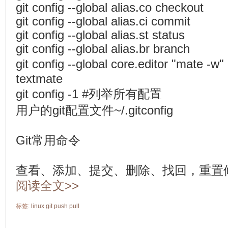
git config --global alias.co checkout
git config --global alias.ci commit
git config --global alias.st status
git config --global alias.br branch
git config --global core.editor "mat
textmate
git config -1 #列举所有配置
用户的git配置文件~/.gitconfig
Git常用命令
查看、添加、提交、删除、找回，重置
阅读全文>>
标签:
linux
git
push
pull