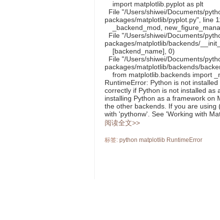
import matplotlib.pyplot as plt
File "/Users/shiwei/Documents/python
packages/matplotlib/pyplot.py", line 
_backend_mod, new_figure_manager,
File "/Users/shiwei/Documents/python
packages/matplotlib/backends/__init__
[backend_name], 0)
File "/Users/shiwei/Documents/python
packages/matplotlib/backends/backe
from matplotlib.backends import 
RuntimeError: Python is not installe
correctly if Python is not installed 
installing Python as a framework on M
the other backends. If you are using
with 'pythonw'. See 'Working with Mat
阅读全文>>
标签:
python
matplotlib
RuntimeError