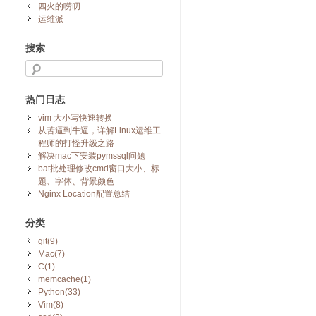
四火的唠叨
运维派
搜索
热门日志
vim 大小写快速转换
从苦逼到牛逼，详解Linux运维工
程师的打怪升级之路
解决mac下安装pymssql问题
bat批处理修改cmd窗口大小、标
题、字体、背景颜色
Nginx Location配置总结
分类
git(9)
Mac(7)
C(1)
memcache(1)
Python(33)
Vim(8)