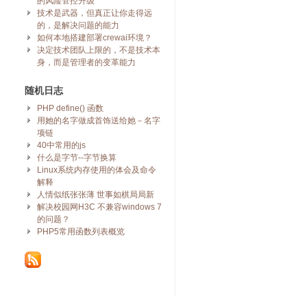
的风险管控升级
技术是武器，但真正让你走得远
的，是解决问题的能力
如何本地搭建部署crewai环境？
决定技术团队上限的，不是技术本
身，而是管理者的变革能力
随机日志
PHP define() 函数
用她的名字做成首饰送给她－名字
项链
40中常用的js
什么是字节--字节换算
Linux系统内存使用的体会及命令
解释
人情似纸张张薄 世事如棋局局新
解决校园网H3C 不兼容windows 7
的问题？
PHP5常用函数列表概览