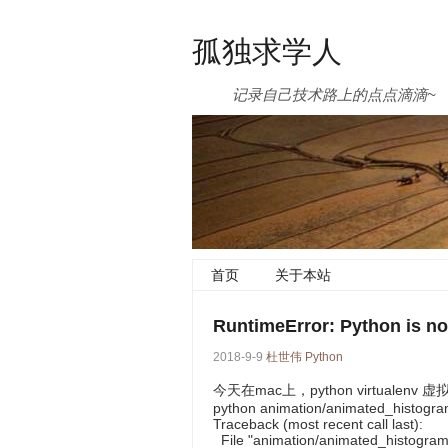
孤独求学人
记录自己技术路上的点点滴滴~
首页
关于本站
RuntimeError: Python is no
2018-9-9
杜世伟
Python
今天在mac上，python virtualenv
python animation/animated_histogr
Traceback (most recent call last):
File "animation/animated_histogram.