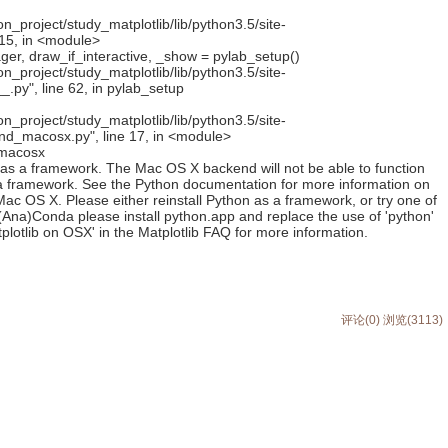
_project/study_matplotlib/lib/python3.5/site-
115, in <module>
 draw_if_interactive, _show = pylab_setup()
_project/study_matplotlib/lib/python3.5/site-
.py", line 62, in pylab_setup
_project/study_matplotlib/lib/python3.5/site-
nd_macosx.py", line 17, in <module>
_macosx
d as a framework. The Mac OS X backend will not be able to function
as a framework. See the Python documentation for more information on
ac OS X. Please either reinstall Python as a framework, or try one of
 (Ana)Conda please install python.app and replace the use of 'python'
plotlib on OSX' in the Matplotlib FAQ for more information.
评论(0)
浏览(3113)