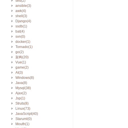
sed(2)
ansible(3)
awk(4)
shell(3)
Django(4)
ssdb(1)
bat(4)
svn(0)
docker(1)
Tornado(1)
go(2)
架构(20)
Vue(1)
game(2)
AI(3)
Windows(8)
Java(8)
Mysql(38)
Ajax(2)
Jsp(1)
Struts(8)
Linux(73)
JavaScript(40)
Staruml(0)
Mouth(1)