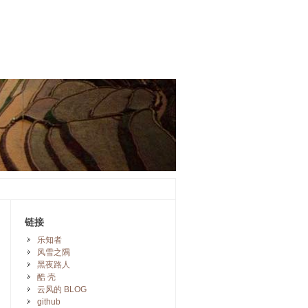
链接
乐知者
风雪之隅
黑夜路人
酷 壳
云风的 BLOG
github