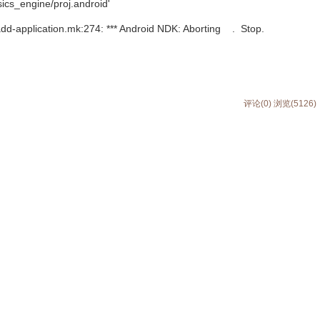
ics_engine/proj.android'
add-application.mk:274: *** Android NDK: Aborting . Stop.
评论(0)
浏览(5126)