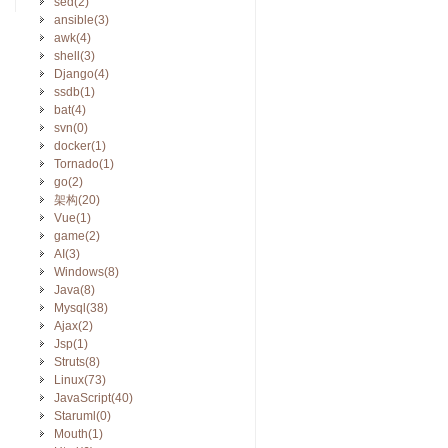
sed(2)
ansible(3)
awk(4)
shell(3)
Django(4)
ssdb(1)
bat(4)
svn(0)
docker(1)
Tornado(1)
go(2)
架构(20)
Vue(1)
game(2)
AI(3)
Windows(8)
Java(8)
Mysql(38)
Ajax(2)
Jsp(1)
Struts(8)
Linux(73)
JavaScript(40)
Staruml(0)
Mouth(1)