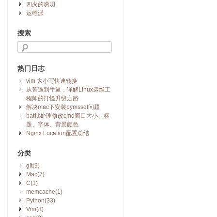
四火的唠叨
运维派
搜索
热门日志
vim 大小写快速转换
从苦逼到牛逼，详解Linux运维工
程师的打怪升级之路
解决mac下安装pymssql问题
bat批处理修改cmd窗口大小、标
题、字体、背景颜色
Nginx Location配置总结
分类
git(9)
Mac(7)
C(1)
memcache(1)
Python(33)
Vim(8)