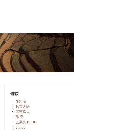
链接
乐知者
风雪之隅
黑夜路人
酷 壳
云风的 BLOG
github