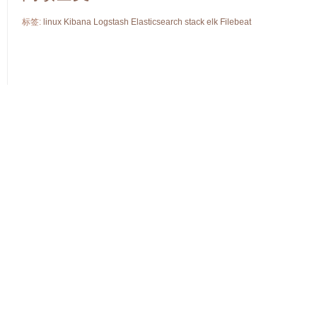
标签:
linux
Kibana
Logstash
Elasticsearch
stack
elk
Filebeat