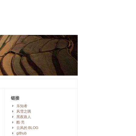
链接
乐知者
风雪之隅
黑夜路人
酷 壳
云风的 BLOG
github