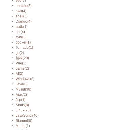
sed(2)
ansible(3)
awk(4)
shell(3)
Django(4)
ssdb(1)
bat(4)
svn(0)
docker(1)
Tornado(1)
go(2)
架构(20)
Vue(1)
game(2)
AI(3)
Windows(8)
Java(8)
Mysql(38)
Ajax(2)
Jsp(1)
Struts(8)
Linux(73)
JavaScript(40)
Staruml(0)
Mouth(1)