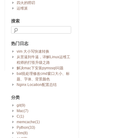
四火的唠叨
运维派
搜索
热门日志
vim 大小写快速转换
从苦逼到牛逼，详解Linux运维工
程师的打怪升级之路
解决mac下安装pymssql问题
bat批处理修改cmd窗口大小、标
题、字体、背景颜色
Nginx Location配置总结
分类
git(9)
Mac(7)
C(1)
memcache(1)
Python(33)
Vim(8)