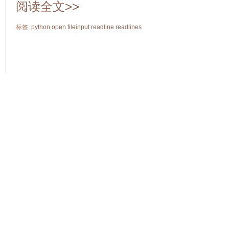
阅读全文>>
标签:
python
open
fileinput
readline
readlines