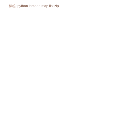
标签:
python
lambda
map
list
zip