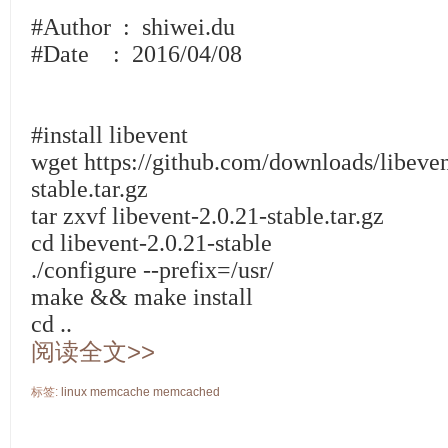
#Author : shiwei.du
#Date : 2016/04/08
#install libevent
wget https://github.com/downloads/libeven
stable.tar.gz
tar zxvf libevent-2.0.21-stable.tar.gz
cd libevent-2.0.21-stable
./configure --prefix=/usr/
make && make install
cd ..
阅读全文>>
标签:
linux
memcache
memcached