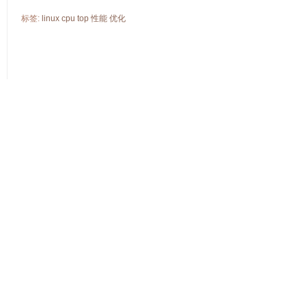
标签:
linux
cpu
top
性能
优化