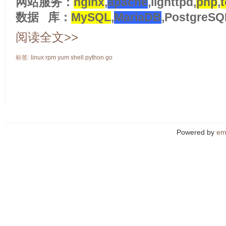
网站服务：
nginx
,
apache
,lighttpd,
php
,
数据 库：
MySQL
,
MariaDB
,PostgreSQ
阅读全文>>
标签:
linux
rpm
yum
shell
python
go
Powered by
em