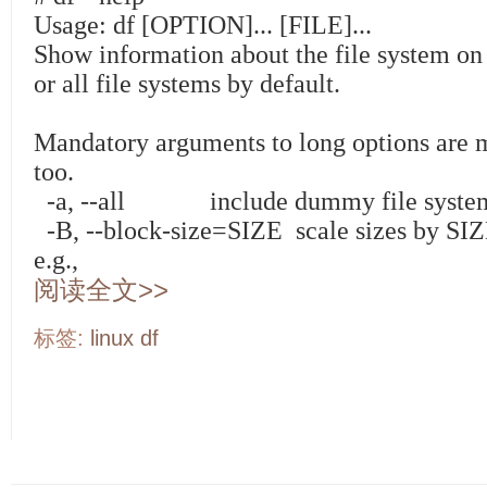
Usage: df [OPTION]... [FILE]...
Show information about the file system on
or all file systems by default.
Mandatory arguments to long options are m
too.
-a, --all include dummy file syste
-B, --block-size=SIZE scale sizes by SIZ
e.g.,
阅读全文>>
标签:
linux
df