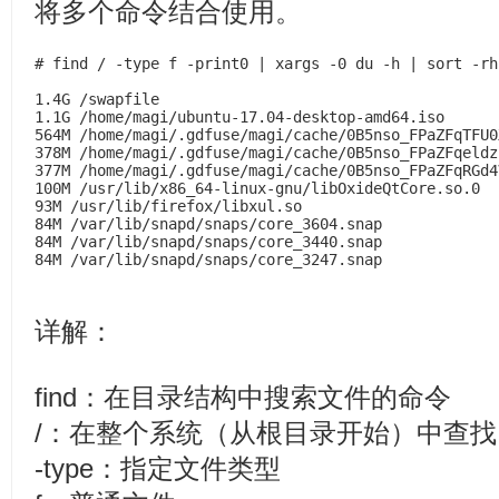
将多个命令结合使用。
# find / -type f -print0 | xargs -0 du -h | sort -rh
1.4G /swapfile 

1.1G /home/magi/ubuntu-17.04-desktop-amd64.iso 

564M /home/magi/.gdfuse/magi/cache/0B5nso_FPaZFqTFU0
378M /home/magi/.gdfuse/magi/cache/0B5nso_FPaZFqeldz
377M /home/magi/.gdfuse/magi/cache/0B5nso_FPaZFqRGd4
100M /usr/lib/x86_64-linux-gnu/libOxideQtCore.so.0 

93M /usr/lib/firefox/libxul.so 

84M /var/lib/snapd/snaps/core_3604.snap 

84M /var/lib/snapd/snaps/core_3440.snap 

84M /var/lib/snapd/snaps/core_3247.snap 
详解：
find：在目录结构中搜索文件的命令
/：在整个系统（从根目录开始）中查找
-type：指定文件类型