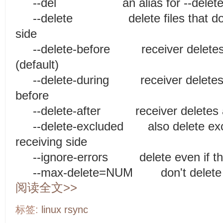
--del an alias for --delete-
--delete delete files that don't 
side
--delete-before receiver deletes b
(default)
--delete-during receiver deletes du
before
--delete-after receiver deletes aft
--delete-excluded also delete exclu
receiving side
--ignore-errors delete even if the
--max-delete=NUM don't delete m
阅读全文>>
标签:
linux
rsync