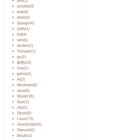
sed(2)
ansible(3)
awk(4)
shell(3)
Django(4)
ssdb(1)
bat(4)
svn(0)
docker(1)
Tornado(1)
go(2)
架构(20)
Vue(1)
game(2)
AI(3)
Windows(8)
Java(8)
Mysql(38)
Ajax(2)
Jsp(1)
Struts(8)
Linux(73)
JavaScript(40)
Staruml(0)
Mouth(1)