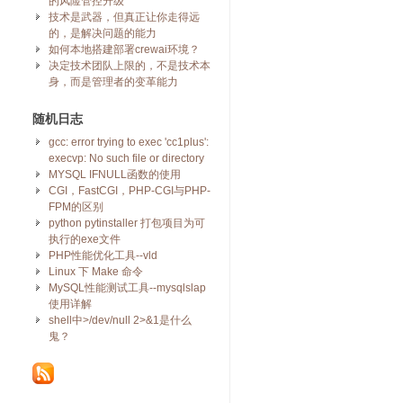
的风险管控升级
技术是武器，但真正让你走得远
的，是解决问题的能力
如何本地搭建部署crewai环境？
决定技术团队上限的，不是技术本
身，而是管理者的变革能力
随机日志
gcc: error trying to exec 'cc1plus':
execvp: No such file or directory
MYSQL IFNULL函数的使用
CGI，FastCGI，PHP-CGI与PHP-
FPM的区别
python pytinstaller 打包项目为可
执行的exe文件
PHP性能优化工具--vld
Linux 下 Make 命令
MySQL性能测试工具--mysqlslap
使用详解
shell中>/dev/null 2>&1是什么
鬼？