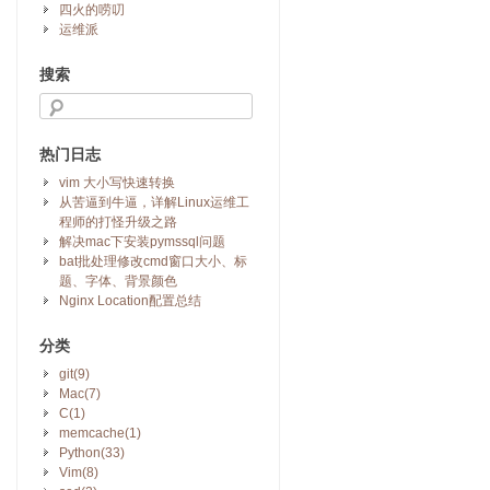
四火的唠叨
运维派
搜索
热门日志
vim 大小写快速转换
从苦逼到牛逼，详解Linux运维工
程师的打怪升级之路
解决mac下安装pymssql问题
bat批处理修改cmd窗口大小、标
题、字体、背景颜色
Nginx Location配置总结
分类
git(9)
Mac(7)
C(1)
memcache(1)
Python(33)
Vim(8)