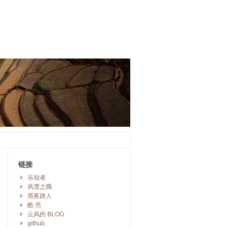
链接
乐知者
风雪之隅
黑夜路人
酷 壳
云风的 BLOG
github