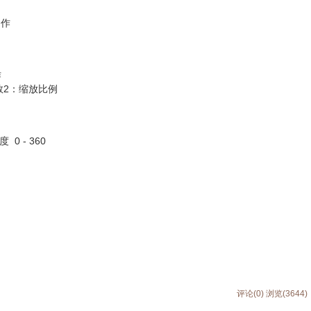
动作
作
数2：缩放比例
 - 360
评论(0)
浏览(3644)