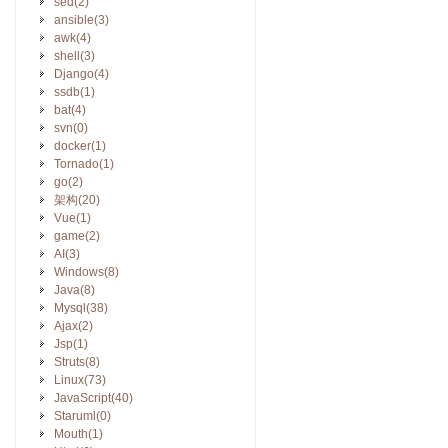
sed(2)
ansible(3)
awk(4)
shell(3)
Django(4)
ssdb(1)
bat(4)
svn(0)
docker(1)
Tornado(1)
go(2)
架构(20)
Vue(1)
game(2)
AI(3)
Windows(8)
Java(8)
Mysql(38)
Ajax(2)
Jsp(1)
Struts(8)
Linux(73)
JavaScript(40)
Staruml(0)
Mouth(1)