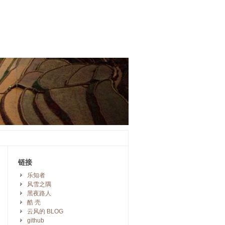
链接
乐知者
风雪之隅
黑夜路人
酷 壳
云风的 BLOG
github