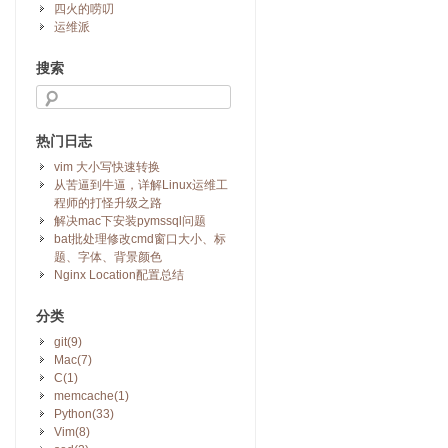
四火的唠叨
运维派
搜索
热门日志
vim 大小写快速转换
从苦逼到牛逼，详解Linux运维工
程师的打怪升级之路
解决mac下安装pymssql问题
bat批处理修改cmd窗口大小、标
题、字体、背景颜色
Nginx Location配置总结
分类
git(9)
Mac(7)
C(1)
memcache(1)
Python(33)
Vim(8)