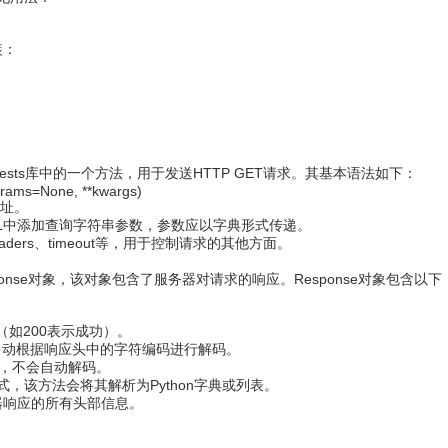
装：
n requests库中的一个方法，用于发送HTTP GET请求。其基本语法如下：
rams=None, **kwargs)
地址。
L中添加查询字符串参数，参数应以字典形式传递。
ders、timeout等，用于控制请求的其他方面。
sponse对象，该对象包含了服务器对请求的响应。Response对象包含以下
态码（如200表示成功）。
，自动根据响应头中的字符编码进行解码。
节串，不会自动解码。
N格式，该方法会将其解析为Python字典或列表。
务器响应的所有头部信息。