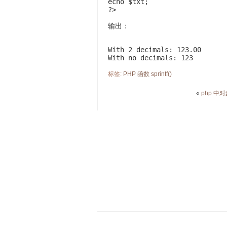
echo $txt;

?>
输出：
With 2 decimals: 123.00 

With no decimals: 123
标签:
PHP
函数
sprintf()
«
php 