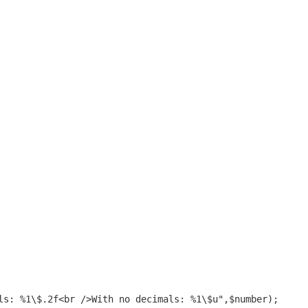
ls: %1\$.2f<br />With no decimals: %1\$u",$number)
;
