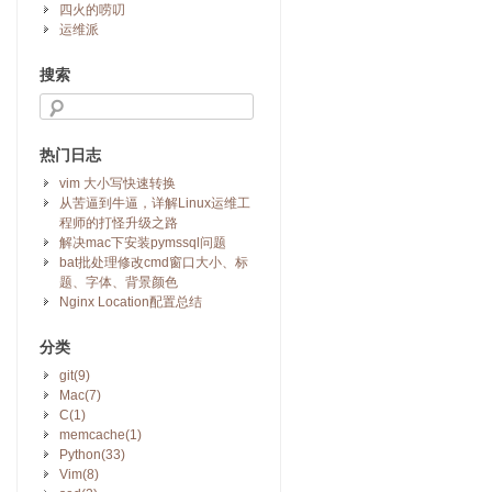
四火的唠叨
运维派
搜索
热门日志
vim 大小写快速转换
从苦逼到牛逼，详解Linux运维工
程师的打怪升级之路
解决mac下安装pymssql问题
bat批处理修改cmd窗口大小、标
题、字体、背景颜色
Nginx Location配置总结
分类
git(9)
Mac(7)
C(1)
memcache(1)
Python(33)
Vim(8)