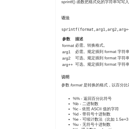
sprintf() 函数把格式化的字符串写
语法
sprintf(format,arg1,arg2,arg+
参数
描述
必需。转换格式。
format
必需。规定插到 format 字
arg1
可选。规定插到 format 字
arg2
可选。规定插到 format 字
arg++
说明
参数
format
是转换的格式，以百分比符
%% - 返回百分比符号
%b - 二进制数
%c - 依照 ASCII 值的字符
%d - 带符号十进制数
%e - 可续计数法（比如 1.5e+
%u - 无符号十进制数