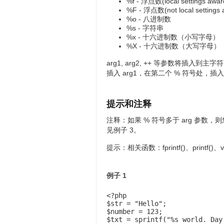
%f - 浮点数(local settings awar
%F - 浮点数(not local settings 
%o - 八进制数
%s - 字符串
%x - 十六进制数（小写字母）
%X - 十六进制数（大写字母）
arg1, arg2, ++ 等参数将插入
插入 arg1，在第二个 % 符号处，插入
提示和注释
注释：
如果 % 符号多于 arg 参数
见例子 3。
提示：
相关函数：fprintf()、printf()、vfp
例子 1
<?php

$str = "Hello";

$number = 123;

$txt = 
sprintf("%s world. Day