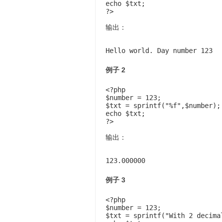
echo $txt;

?>
输出：
Hello world. Day number 123
例子 2
<?php

$number = 123;

$txt = 
sprintf("%f",$number)
;

echo $txt;

?>
输出：
123.000000
例子 3
<?php

$number = 123;

$txt = 
sprintf("With 2 decima