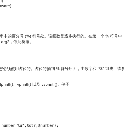
e)
aware)
到主字符串中的百分号 (%) 符号处。该函数是逐步执行的。在第一个 % 符号中，
 arg2，依此类推。
，则您必须使用占位符。占位符插到 % 符号后面，由数字和 "\$" 组成。请参
rintf()、vprintf() 以及 vsprintf()。例子
 number %u",$str,$number)
;
