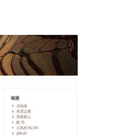
链接
乐知者
风雪之隅
黑夜路人
酷 壳
云风的 BLOG
github