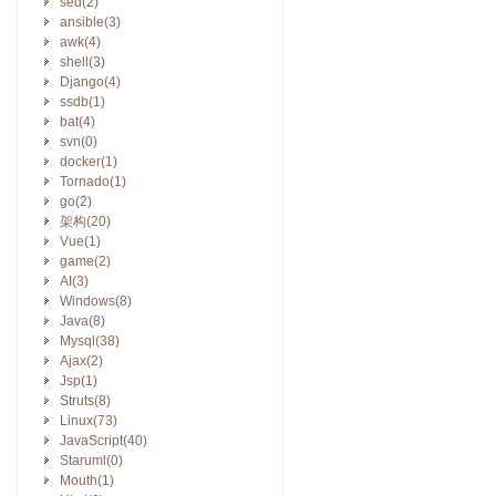
sed(2)
ansible(3)
awk(4)
shell(3)
Django(4)
ssdb(1)
bat(4)
svn(0)
docker(1)
Tornado(1)
go(2)
架构(20)
Vue(1)
game(2)
AI(3)
Windows(8)
Java(8)
Mysql(38)
Ajax(2)
Jsp(1)
Struts(8)
Linux(73)
JavaScript(40)
Staruml(0)
Mouth(1)