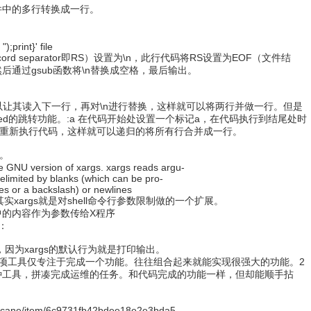
件中的多行转换成一行。
print}' file
d separator即RS）设置为\n，此行代码将RS设置为EOF（文件结
通过gsub函数将\n替换成空格，最后输出。
让其读入下一行，再对\n进行替换，这样就可以将两行并做一行。但是
d的跳转功能。:a 在代码开始处设置一个标记a，在代码执行到结尾处时
处，重新执行代码，这样就可以递归的将所有行合并成一行。
。
NU version of xargs. xargs reads argu-
imited by blanks (which can be pro-
s or a backslash) or newlines
实xargs就是对shell命令行参数限制做的一个扩展。
中的内容作为参数传给X程序
：
为一致，因为xargs的默认行为就是打印输出。
项工具仅专注于完成一个功能。往往组合起来就能实现很强大的功能。2
种工具，拼凑完成运维的任务。和代码完成的功能一样，但却能顺手拈
rcane/item/6c9731fb42bdee18e2e3bda5