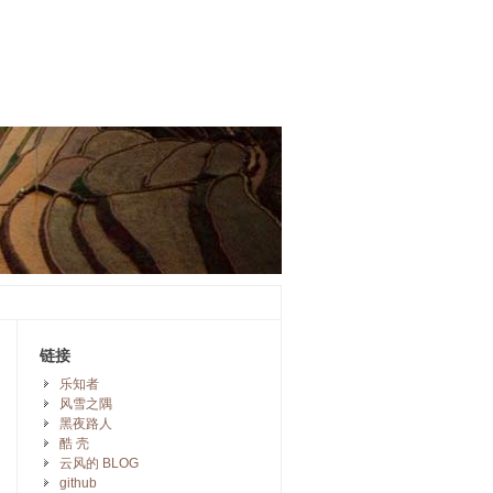
链接
乐知者
风雪之隅
黑夜路人
酷 壳
云风的 BLOG
github