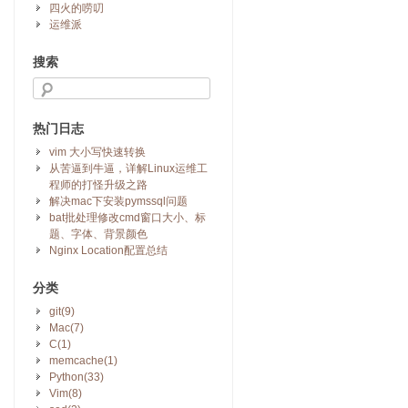
四火的唠叨
运维派
搜索
热门日志
vim 大小写快速转换
从苦逼到牛逼，详解Linux运维工
程师的打怪升级之路
解决mac下安装pymssql问题
bat批处理修改cmd窗口大小、标
题、字体、背景颜色
Nginx Location配置总结
分类
git(9)
Mac(7)
C(1)
memcache(1)
Python(33)
Vim(8)