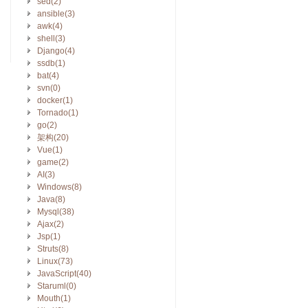
sed(2)
ansible(3)
awk(4)
shell(3)
Django(4)
ssdb(1)
bat(4)
svn(0)
docker(1)
Tornado(1)
go(2)
架构(20)
Vue(1)
game(2)
AI(3)
Windows(8)
Java(8)
Mysql(38)
Ajax(2)
Jsp(1)
Struts(8)
Linux(73)
JavaScript(40)
Staruml(0)
Mouth(1)