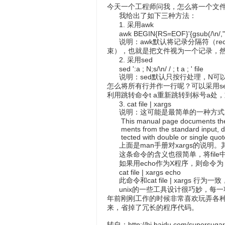
今天一个工程师问我，怎么将一个文
我给出了如下三种方法：
1. 采用awk
awk BEGIN{RS=EOF}'{gsub(/\n/," ");
说明：awk默认将记录分隔符（recor
束），也就是把文件视为一个记录，然后
2. 采用sed
sed ':a ; N;s/\n/ / ; t a ; ' file
说明：sed默认只按行处理，N可以
怎么将所有行并作一行呢？可以采用se
利用跳转命令t a重新跳转到标号a
3. cat file | xargs
说明：这可能是最简单的一种方式
This manual page documents the G
ments from the standard input, del
tected with double or single quote
上面是man手册对xargs的说明。其
这条命令的含义也很简单，将file
如果用echo作为X程序，则命令为
cat file | xargs echo
此命令和cat file | xargs 行
unix的一些工具设计很巧妙，每一
年前刚刚工作的时候非常喜欢玩弄各
来，省掉了冗长的程序代码。
转自：http://hi.baidu.com/supersuga