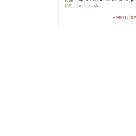
标签:
linux
shell
awk
«
vim 打开